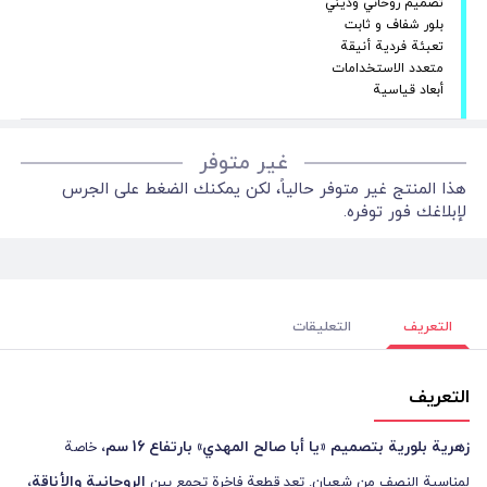
تصميم روحاني وديني
بلور شفاف و ثابت
تعبئة فردية أنيقة
متعدد الاستخدامات
أبعاد قياسية
غير متوفر
هذا المنتج غير متوفر حالياً، لكن يمكنك الضغط على الجرس
لإبلاغك فور توفره.
التعريف
التعليقات
التعريف
زهرية بلورية بتصميم «يا أبا صالح المهدي» بارتفاع 16 سم،
خاصة
الروحانية والأناقة،
لمناسبة النصف من شعبان. تعد قطعة فاخرة تجمع بين