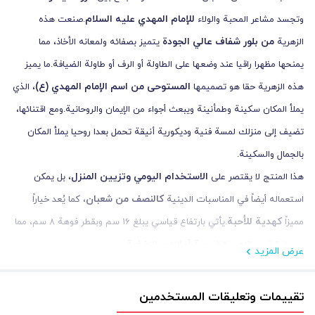
للإمام المهدي عليه السلام
وتجسد مشاعر المحبة والولاء
.صنعت هذه
من بلور شفاف عالي الجودة
الزهرية
يتميز بصفائه ولمعانه الأخاذ، مما
يمنحها مظهرا راقيا عند وضعها على الطاولة أو الرف أو طاولة الضيافة.ما يميز
المستوحى من اسم الإمام المهدي (ع)
هذه الزهرية حقا هو تصميمها
، الذي
يملأ المكان سكينة وطمأنينة ويبعث أجواء من الإيمان والروحانية.ومع اقتنائها،
تضيف إلى منزلك لمسة فنية وديكورية أنيقة تحمل بعدا روحيا يملأ المكان
بالجمال والسكينة.
الاستخدام اليومي وتزيين المنزل
هذا المنتج لا يقتصر على
، بل يمكن
كالنصف من شعبان
استعماله أيضاً في المناسبات الدينية
، كما يُعد خياراً
کهدية للأحبة
مميزاً
.يأتي بارتفاع قياسي يبلغ 16 سم وبقطر فوهة 8 سم، مما
يسهل ترتيب الزهور الطبيعية أو الزهور الزخرفية.
عرض المزيد
خياراً
تعد هذه الزهرية، بما تتميز به من شفافية البلور وتصميم روحي أنيق،
مثالياً للمناسبات الدينية
ولتزيين المنزل
،
، ولتقديمها هدية للأصدقاء
تقييمات وتعليقات المستخدمين
لمسة من السكينة والروحانية
والعائلة، حيث تضيف
وتنشر أجواء من