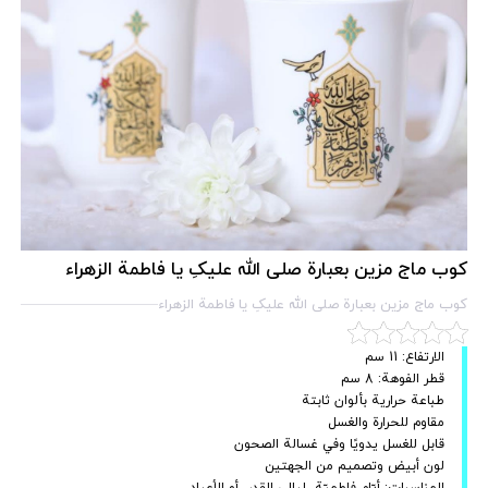
كوب ماج مزين بعبارة صلى الله عليکِ يا فاطمة الزهراء
كوب ماج مزين بعبارة صلى الله عليکِ يا فاطمة الزهراء
الارتفاع: 11 سم
قطر الفوهة: 8 سم
طباعة حرارية بألوان ثابتة
مقاوم للحرارة والغسل
قابل للغسل يدويًا وفي غسالة الصحون
لون أبيض وتصميم من الجهتين
المناسبات: أيّام فاطميّة، ليالي القدر، أو الأعياد