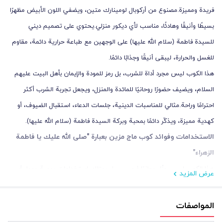
فريدة ومميزة.مصنوع من أركوبال لومينارك متين، ويضفي اللون الأبيض مظهرًا
بسيطًا وأنيقًا وهادئًا، مناسب لأي ديكور منزلي.يحتوي على تصميم ديني
للسيدة فاطمة (سلام الله عليها) على الوجهين مع طباعة حرارية دائمة، مقاوم
للغسل والحرارة، ليبقى أنيقًا وجذابًا دائمًا.
هذا الكوب ليس مجرد أداة للشرب، بل رمز للمودة والإيمان بأهل البيت عليهم
السلام، ويضيف حضورًا روحانيًا للمائدة والمنزل، ويجعل تجربة الشرب أكثر
احترامًا وراحة.مثالي للمناسبات الدينية، جلسات الدعاء، استقبال الضيوف، أو
كهدية مميزة، ويذكّر دائمًا بمحبة وبركة السيدة فاطمة (سلام الله عليها).
الاستخدامات وفوائد كوب ماج مزين بعبارة "صلى الله عليك يا فاطمة
الزهراء
"
هذا الكوب ليس رمزًا روحانيًا فحسب، بل يمتلك استخدامات يومية وعملية
عرض المزيد
المنزل، مكان العمل، والجلسات
عديدة.يُعد خيارًا مثاليًا للاستخدام في
الدينية
هدية قيمة
، كما يمكن أن يكون
ومميزة للأحبة.
المواصفات
الفوائد الرئيسية للمنتج
: