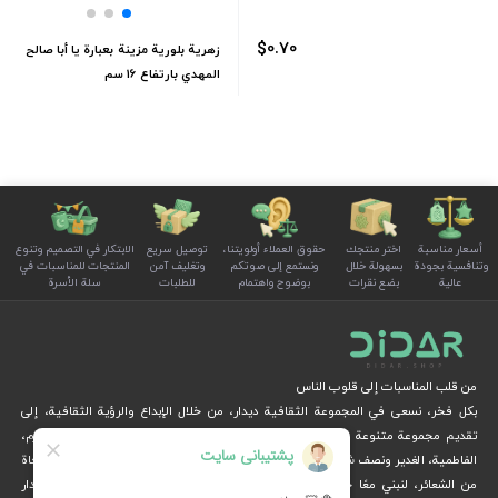
$0.70
زهرية بلورية مزينة بعبارة يا أبا صالح
المهدي بارتفاع 16 سم
أسعار مناسبة
اختر منتجك
حقوق العملاء أولويتنا،
توصيل سريع
الابتكار في التصميم وتنوع
وتنافسية بجودة
بسهولة خلال
ونستمع إلى صوتكم
وتغليف آمن
المنتجات للمناسبات في
عالية
بضع نقرات
بوضوح واهتمام
للطلبات
سلة الأسرة
من قلب المناسبات إلى قلوب الناس
بكل فخر، نسعى في المجموعة الثقافية ديدار، من خلال الإبداع والرؤية الثقافية، إلى
تقديم مجموعة متنوعة من المنتجات الخاصة بالمناسبات الوطنية والدينية، مثل محرم،
الفاطمية، الغدير ونصف شعبان، عبر متجرنا الإلكتروني.
نُهديكم هدايا فريدة وزينة مستوحاة
من الشعائر، لنبني معًا جسرًا جميلاً بين التقاليد والفن والحياة المعاصرة. متجر ديدار