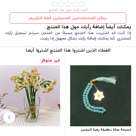
معلومات إضافية
42 برگ
٢. ما جودة الورق؟
أضف رأيك حول هذا المنتج
يمكن للمستخدمين المسجلين فقط التقييم
الورق عالي الجودة ومناسب للكتابة بجميع أنواع الأقلام.
يمكنك أيضاً إضافة رأيك حول هذا المنتج.
٣. كم عدد الأوراق؟
إذا كنت قد اشتريت هذا المنتج مسبقاً من المتجر، سيتم تسجيل رأيك
٤٢ ورقة
يحتوي الدفتر على
.
كمشتري. كما يمكنك إضافة رأيك بشكل مجهول إذا رغبت.
٤. كيف يمكن شراؤه؟
العملاء الذين اشتروا هذا المنتج اشتروا أيضا
عبر متجر دیدار للمنتجات الثقافية أونلاين.
غير متوفر
٥. هل يناسب الاستخدام اليومي؟
نعم، فبفضل حجمه الصغير ووزنه الخفيف يصبح حمله واستخدامه يوميا أمرا
سهلا.
مسبحة صلاة بتعليقة زهرة النرجس