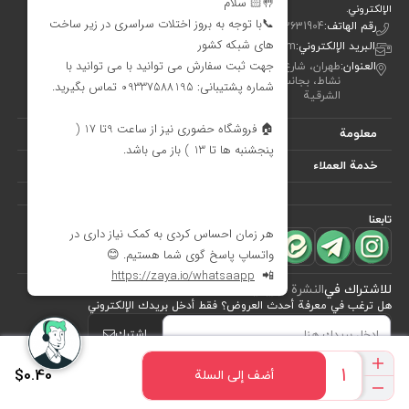
الإلكتروني.
رقم الهاتف:
00982122631904
البريد الإلكتروني:
info[at]didareshop.com
العنوان:
طهران، شارع شريعتي، فوق قُلهَك، شارع الشهيد كلاهدوز، تقاطع
نشاط، بجانب متجر «نيكو تن بوش»، رقم 357، الطابق الأول – الجهة
الشرقية
معلومة
خدمة العملاء
تابعنا
للاشتراك في
النشرة البريدية
هل ترغب في معرفة أحدث العروض؟ فقط أدخل بريدك الإلكتروني
اشترك
$0.40
أضف إلى السلة
طراحی، توسعه و اجرای فروشگاه اینترنتی توسط:
آریو وب
Powered by nopCommerce