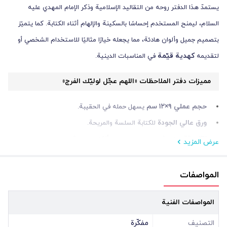
يستمدّ هذا الدفتر روحه من التقاليد الإسلامية وذكر الإمام المهدي عليه
السلام، ليمنح المستخدم إحساسًا بالسكينة والإلهام أثناء الكتابة. كما يتميّز
بتصميم جميل وألوان هادئة، مما يجعله خيارًا مثاليًا للاستخدام الشخصي أو
كهدية قيّمة
لتقديمه
في المناسبات الدينية.
مميزات دفتر الملاحظات «اللهم عجّل لوليّك الفرج»
حجم عملي ٩×١٢ سم
يسهل حمله في الحقيبة.
ورق عالي الجودة
للكتابة السلسة والمريحة.
٤٢ ورقة
مناسبة للتدوين اليومي والأفكار السريعة.
عرض المزيد
تصميم ديني ملهم
يحمل عبارة «اللهم عجّل لوليّك الفرج».
اختيار مثالي للهدايا
في المناسبات الدينية مثل ولادة الإمام المهدي
المواصفات
ونصف شعبان.
المواصفات الفنية
مظهر بصري جميل
وألوان جذّابة تناسب مختلف الأذواق.
مناسب لتدوين الأدعية والأذكار
أو الاستخدام المكتبي والشخصي.
التصنيف
مفكّرة