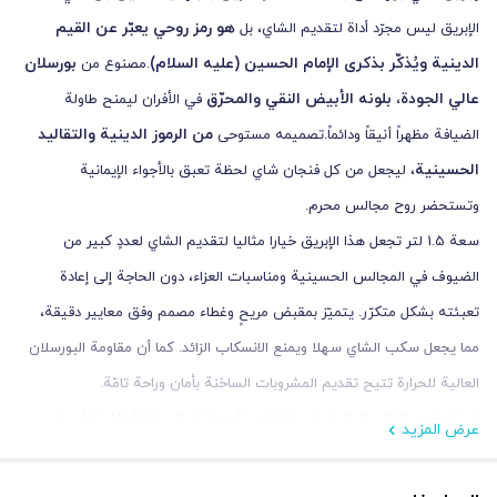
هو رمز روحي يعبّر عن القيم
الإبريق ليس مجرّد أداة لتقديم الشاي، بل
الدينية ويُذكّر بذكرى الإمام الحسين (عليه السلام)
بورسلان
.مصنوع من
عالي الجودة، بلونه الأبيض النقي والمحرّق
في الأفران ليمنح طاولة
من الرموز الدينية والتقاليد
الضيافة مظهراً أنيقاً ودائماً.تصميمه مستوحى
الحسينية
، ليجعل من كل فنجان شاي لحظة تعبق بالأجواء الإيمانية
وتستحضر روح مجالس محرم.
سعة 1.5 لتر تجعل هذا الإبريق خيارا مثاليا لتقديم الشاي لعددٍ كبير من
الضيوف في المجالس الحسينية ومناسبات العزاء، دون الحاجة إلى إعادة
تعبئته بشكل متكرّر. يتميّز بمقبض مريحٍ وغطاء مصمم وفق معايير دقيقة،
مما يجعل سكب الشاي سهلا ويمنع الانسكاب الزائد. كما أن مقاومة البورسلان
العالية للحرارة تتيح تقديم المشروبات الساخنة بأمان وراحة تامّة.
استخدام هذا الإبريق لا يضيف فقط لمسة جمالية إلى طاولة الضيافة، بل
عرض المزيد
كل مناسبة دينية أجواء روحانية مميزة
يضفي على
تعبق بالإيمان
خيارا مثاليا لتقديمه كهدية للأحبّاء
والجمال.يُعد هذا المنتج
في المناسبات