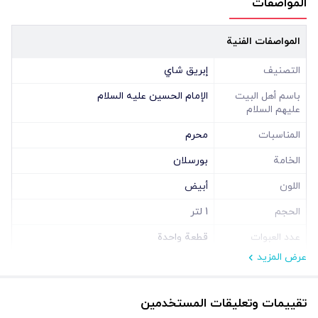
المواصفات
الدينية، كما يمكن أن يكون تذكارا قيّما لعشّاق أهل البيت (عليهم السلام).مع
المواصفات الفنية
هذا الإبريق، ستستمتع بتجربة تقديم الشاي في أجواءٍ من الهدوء والمتعة
والروحانية، بفضل جودته العالية وتصميمه الأنيق الذي يدوم معك لسنواتٍ
التصنيف
إبريق شاي
طويلة.
باسم أهل البيت
الإمام الحسين عليه السلام
المواصفات الفنية لإبريق الشاي “يا حسين بن علي” بسعة 1.5 لتر
عليهم السلام
لاختيار إبريق شاي مثالي، من الضروري الانتباه إلى المواصفات الفنية.إبريق
المناسبات
محرم
الشاي بسعة 1.5 لتر والمزيَّن بعبارة “يا حسين بن علي” ليس مجرد قطعة
الخامة
بورسلان
جميلة ذات طابع روحاني، بل يتميّز أيضا بجودة تصنيع عالية ومتينة تدوم
اللون
أبيض
طويلا.
الحجم
1 لتر
فيما يلي التفاصيل الكاملة لكل جانب لتساعدك على الشراء بثقة واطمئنان:
عدد العبوات
قطعة واحدة
المادة والجودة
عرض المزيد
صُنع هذا الإبريق من بورسلان فاخر عالي الجودة، يمتاز بقوةٍ ومتانةٍ
استثنائية.مقاومته العالية للحرارة تتيح تقديم المشروبات الساخنة بأمان وراحة
تقييمات وتعليقات المستخدمين
تامّة.البورسلان المستخدم لا يوفّر المتانة فحسب، بل يضفي أيضا لمعانا وأناقة