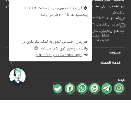
من الشعائر، لنبني معًا جسرًا جميلاً بين التقاليد والفن والحياة المعاصرة. متجر ديدار
الإلكتروني.
رقم الهاتف:
00982122631904
البريد الإلكتروني:
info[at]didareshop.com
العنوان:
طهران، شارع شريعتي، فوق قُلهَك، شارع الشهيد كلاهدوز، تقاطع
نشاط، بجانب متجر «نيكو تن بوش»، رقم 357، الطابق الأول – الجهة
الشرقية
معلومة
خدمة العملاء
تابعنا
للاشتراك في
النشرة البريدية
هل ترغب في معرفة أحدث العروض؟ فقط أدخل بريدك الإلكتروني
اشترك