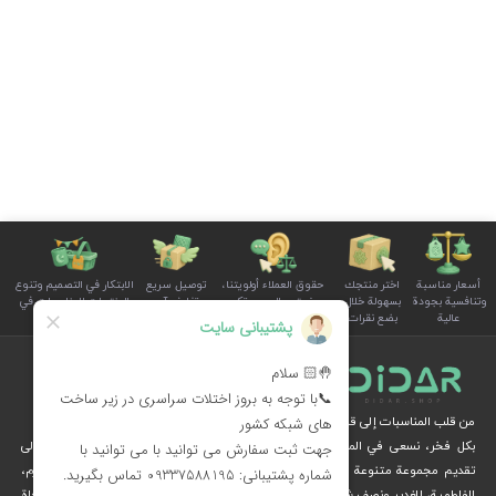
أسعار مناسبة
اختر منتجك
حقوق العملاء أولويتنا،
توصيل سريع
الابتكار في التصميم وتنوع
وتنافسية بجودة
بسهولة خلال
ونستمع إلى صوتكم
وتغليف آمن
المنتجات للمناسبات في
عالية
بضع نقرات
بوضوح واهتمام
للطلبات
سلة الأسرة
من قلب المناسبات إلى قلوب الناس
بكل فخر، نسعى في المجموعة الثقافية ديدار، من خلال الإبداع والرؤية الثقافية، إلى
تقديم مجموعة متنوعة من المنتجات الخاصة بالمناسبات الوطنية والدينية، مثل محرم،
الفاطمية، الغدير ونصف شعبان، عبر متجرنا الإلكتروني.
نُهديكم هدايا فريدة وزينة مستوحاة