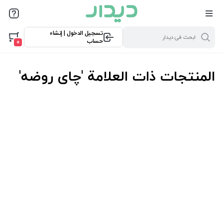
تسجيل الدخول | إنشاء
حساب
0
المنتجات ذات العلامة 'چای روضه'