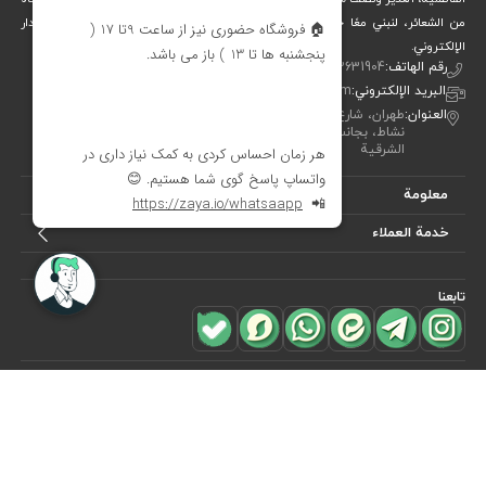
من الشعائر، لنبني معًا جسرًا جميلاً بين التقاليد والفن والحياة المعاصرة. متجر ديدار
الإلكتروني.
رقم الهاتف:
00982122631904
البريد الإلكتروني:
info[at]didareshop.com
العنوان:
طهران، شارع شريعتي، فوق قُلهَك، شارع الشهيد كلاهدوز، تقاطع
نشاط، بجانب متجر «نيكو تن بوش»، رقم 357، الطابق الأول – الجهة
الشرقية
معلومة
خدمة العملاء
تابعنا
للاشتراك في
النشرة البريدية
هل ترغب في معرفة أحدث العروض؟ فقط أدخل بريدك الإلكتروني
اشترك