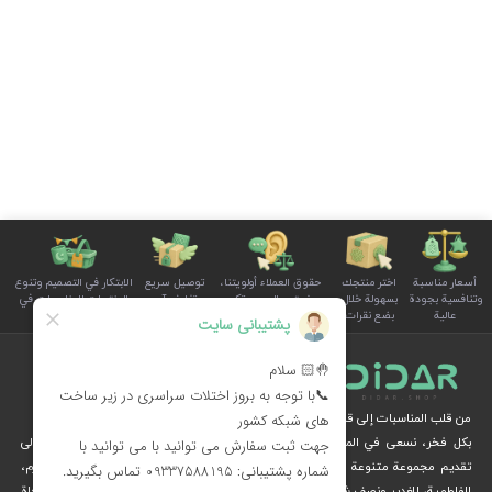
أسعار مناسبة
اختر منتجك
حقوق العملاء أولويتنا،
توصيل سريع
الابتكار في التصميم وتنوع
وتنافسية بجودة
بسهولة خلال
ونستمع إلى صوتكم
وتغليف آمن
المنتجات للمناسبات في
عالية
بضع نقرات
بوضوح واهتمام
للطلبات
سلة الأسرة
من قلب المناسبات إلى قلوب الناس
بكل فخر، نسعى في المجموعة الثقافية ديدار، من خلال الإبداع والرؤية الثقافية، إلى
تقديم مجموعة متنوعة من المنتجات الخاصة بالمناسبات الوطنية والدينية، مثل محرم،
الفاطمية، الغدير ونصف شعبان، عبر متجرنا الإلكتروني.
نُهديكم هدايا فريدة وزينة مستوحاة