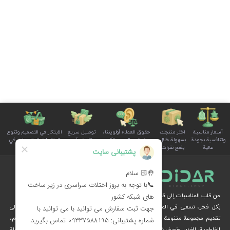
أسعار مناسبة
اختر منتجك
حقوق العملاء أولويتنا،
توصيل سريع
الابتكار في التصميم وتنوع
وتنافسية بجودة
بسهولة خلال
ونستمع إلى صوتكم
وتغليف آمن
المنتجات للمناسبات في
عالية
بضع نقرات
بوضوح واهتمام
للطلبات
سلة الأسرة
من قلب المناسبات إلى قلوب الناس
بكل فخر، نسعى في المجموعة الثقافية ديدار، من خلال الإبداع والرؤية الثقافية، إلى
تقديم مجموعة متنوعة من المنتجات الخاصة بالمناسبات الوطنية والدينية، مثل محرم،
الفاطمية، الغدير ونصف شعبان، عبر متجرنا الإلكتروني.
نُهديكم هدايا فريدة وزينة مستوحاة