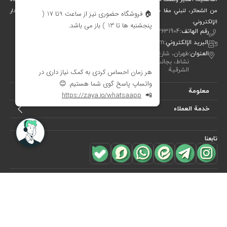
من الشعائر، لنبني معًا جسرًا جميلاً بين التقاليد والفن والحياة المعاصرة. متجر ديدار
الإلكتروني.
رقم الهاتف:
00982122631904
البريد الإلكتروني:
info[at]didareshop.com
العنوان:
طهران، شارع شريعتي، فوق قُلهَك، شارع الشهيد كلاهدوز، تقاطع
نشاط، بجانب متجر «نيكو تن بوش»، رقم 357، الطابق الأول – الجهة
الشرقية
معلومة
خدمة العملاء
تابعنا
للاشتراك في
النشرة البريدية
هل ترغب في معرفة أحدث العروض؟ فقط أدخل بريدك الإلكتروني
اشترك