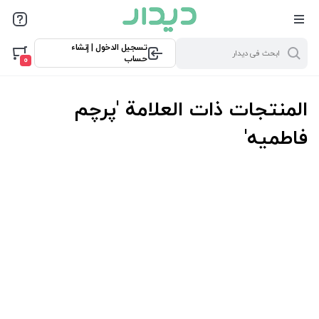
تسجيل الدخول | إنشاء
حساب
0
المنتجات ذات العلامة 'پرچم
فاطمیه'