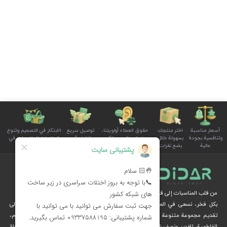
أسعار مناسبة
اختر منتجك
حقوق العملاء أولويتنا،
توصيل سريع
الابتكار في التصميم وتنوع
وتنافسية بجودة
بسهولة خلال
ونستمع إلى صوتكم
وتغليف آمن
المنتجات للمناسبات في
عالية
بضع نقرات
بوضوح واهتمام
للطلبات
سلة الأسرة
من قلب المناسبات إلى قلوب الناس
بكل فخر، نسعى في المجموعة الثقافية ديدار، من خلال الإبداع والرؤية الثقافية، إلى
تقديم مجموعة متنوعة من المنتجات الخاصة بالمناسبات الوطنية والدينية، مثل محرم،
الفاطمية، الغدير ونصف شعبان، عبر متجرنا الإلكتروني.
نُهديكم هدايا فريدة وزينة مستوحاة