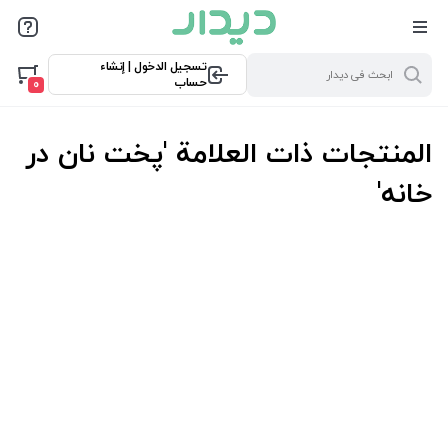
تسجيل الدخول | إنشاء
حساب
0
المنتجات ذات العلامة 'پخت نان در
خانه'