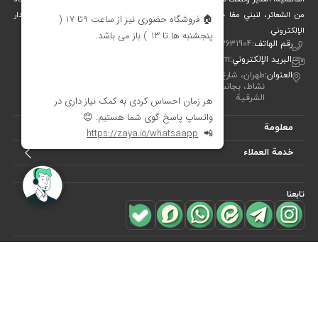
من الشعائر، لنبني معًا جسرًا جميلاً بين التقاليد والفن والحياة المعاصرة. متجر ديدار
الإلكتروني.
رقم الهاتف:
00982122631904
البريد الإلكتروني:
info[at]didareshop.com
العنوان:
طهران، شارع شريعتي، فوق قُلهَك، شارع الشهيد كلاهدوز، تقاطع
نشاط، بجانب متجر «نيكو تن بوش»، رقم 357، الطابق الأول – الجهة
الشرقية
معلومة
خدمة العملاء
تابعنا
للاشتراك في
النشرة البريدية
هل ترغب في معرفة أحدث العروض؟ فقط أدخل بريدك الإلكتروني
اشترك