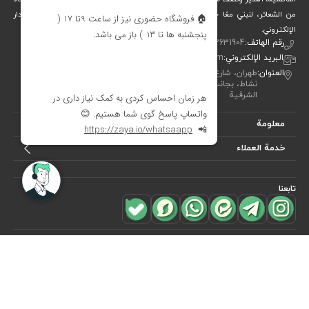
من الشعائر، لنبني معًا جسرًا جميلاً بين التقاليد والفن والحياة المعاصرة. متجر ديدار
الإلكتروني.
رقم الهاتف:
00982122631904
البريد الإلكتروني:
info[at]didareshop.com
العنوان:
طهران، شارع شريعتي، فوق قُلهَك، شارع الشهيد كلاهدوز، تقاطع
نشاط، بجانب متجر «نيكو تن بوش»، رقم 357، الطابق الأول – الجهة
الشرقية
معلومة
خدمة العملاء
تابعنا
للاشتراك في
النشرة البريدية
هل ترغب في معرفة أحدث العروض؟ فقط أدخل بريدك الإلكتروني
اشترك