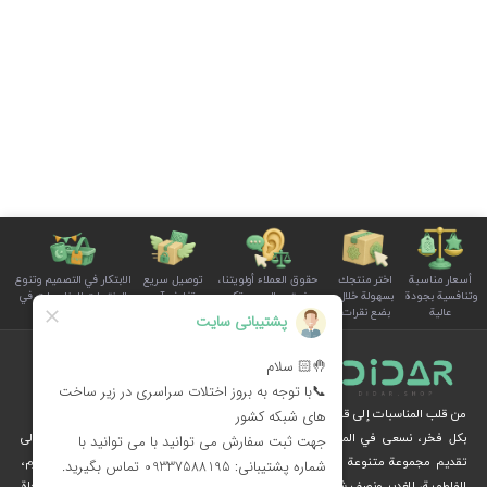
أسعار مناسبة
اختر منتجك
حقوق العملاء أولويتنا،
توصيل سريع
الابتكار في التصميم وتنوع
وتنافسية بجودة
بسهولة خلال
ونستمع إلى صوتكم
وتغليف آمن
المنتجات للمناسبات في
عالية
بضع نقرات
بوضوح واهتمام
للطلبات
سلة الأسرة
من قلب المناسبات إلى قلوب الناس
بكل فخر، نسعى في المجموعة الثقافية ديدار، من خلال الإبداع والرؤية الثقافية، إلى
تقديم مجموعة متنوعة من المنتجات الخاصة بالمناسبات الوطنية والدينية، مثل محرم،
الفاطمية، الغدير ونصف شعبان، عبر متجرنا الإلكتروني.
نُهديكم هدايا فريدة وزينة مستوحاة