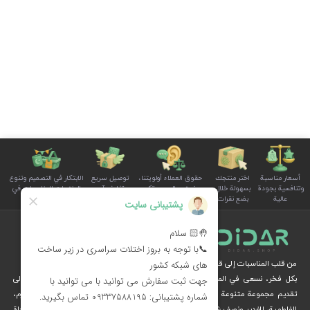
أسعار مناسبة
اختر منتجك
حقوق العملاء أولويتنا،
توصيل سريع
الابتكار في التصميم وتنوع
وتنافسية بجودة
بسهولة خلال
ونستمع إلى صوتكم
وتغليف آمن
المنتجات للمناسبات في
عالية
بضع نقرات
بوضوح واهتمام
للطلبات
سلة الأسرة
من قلب المناسبات إلى قلوب الناس
بكل فخر، نسعى في المجموعة الثقافية ديدار، من خلال الإبداع والرؤية الثقافية، إلى
تقديم مجموعة متنوعة من المنتجات الخاصة بالمناسبات الوطنية والدينية، مثل محرم،
الفاطمية، الغدير ونصف شعبان، عبر متجرنا الإلكتروني.
نُهديكم هدايا فريدة وزينة مستوحاة