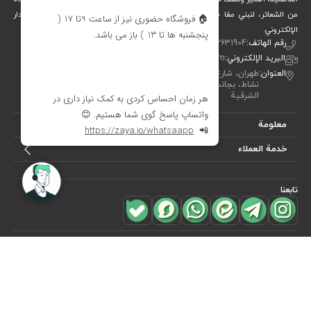
من الشعائر، لنبني معًا جسرًا جميلاً بين التقاليد والفن والحياة المعاصرة. متجر ديدار
الإلكتروني.
رقم الهاتف:
00982122631904
البريد الإلكتروني:
info[at]didareshop.com
العنوان:
طهران، شارع شريعتي، فوق قُلهَك، شارع الشهيد كلاهدوز، تقاطع
نشاط، بجانب متجر «نيكو تن بوش»، رقم 357، الطابق الأول – الجهة
الشرقية
معلومة
خدمة العملاء
تابعنا
للاشتراك في
النشرة البريدية
هل ترغب في معرفة أحدث العروض؟ فقط أدخل بريدك الإلكتروني
اشترك