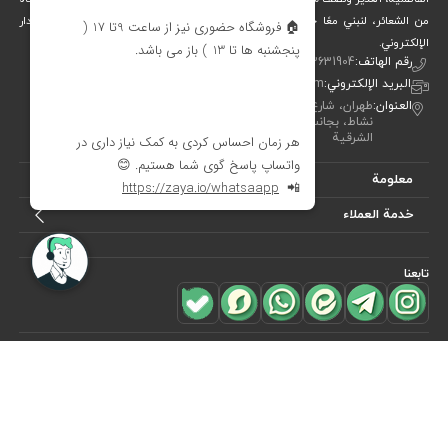
من الشعائر، لنبني معًا جسرًا جميلاً بين التقاليد والفن والحياة المعاصرة. متجر ديدار
الإلكتروني.
رقم الهاتف:
00982122631904
البريد الإلكتروني:
info[at]didareshop.com
العنوان:
طهران، شارع شريعتي، فوق قُلهَك، شارع الشهيد كلاهدوز، تقاطع
نشاط، بجانب متجر «نيكو تن بوش»، رقم 357، الطابق الأول – الجهة
الشرقية
معلومة
خدمة العملاء
تابعنا
للاشتراك في
النشرة البريدية
هل ترغب في معرفة أحدث العروض؟ فقط أدخل بريدك الإلكتروني
اشترك