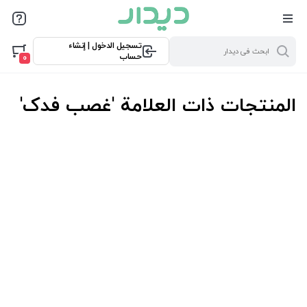
تسجيل الدخول | إنشاء
حساب
0
المنتجات ذات العلامة 'غصب فدک'