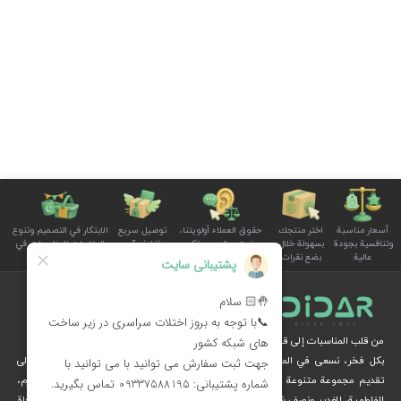
أسعار مناسبة
اختر منتجك
حقوق العملاء أولويتنا،
توصيل سريع
الابتكار في التصميم وتنوع
وتنافسية بجودة
بسهولة خلال
ونستمع إلى صوتكم
وتغليف آمن
المنتجات للمناسبات في
عالية
بضع نقرات
بوضوح واهتمام
للطلبات
سلة الأسرة
من قلب المناسبات إلى قلوب الناس
بكل فخر، نسعى في المجموعة الثقافية ديدار، من خلال الإبداع والرؤية الثقافية، إلى
تقديم مجموعة متنوعة من المنتجات الخاصة بالمناسبات الوطنية والدينية، مثل محرم،
الفاطمية، الغدير ونصف شعبان، عبر متجرنا الإلكتروني.
نُهديكم هدايا فريدة وزينة مستوحاة