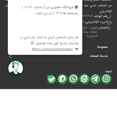
من الشعائر، لنبني معًا جسرًا جميلاً بين التقاليد والفن والحياة المعاصرة. متجر ديدار
الإلكتروني.
رقم الهاتف:
00982122631904
البريد الإلكتروني:
info[at]didareshop.com
العنوان:
طهران، شارع شريعتي، فوق قُلهَك، شارع الشهيد كلاهدوز، تقاطع
نشاط، بجانب متجر «نيكو تن بوش»، رقم 357، الطابق الأول – الجهة
الشرقية
معلومة
خدمة العملاء
تابعنا
للاشتراك في
النشرة البريدية
هل ترغب في معرفة أحدث العروض؟ فقط أدخل بريدك الإلكتروني
اشترك