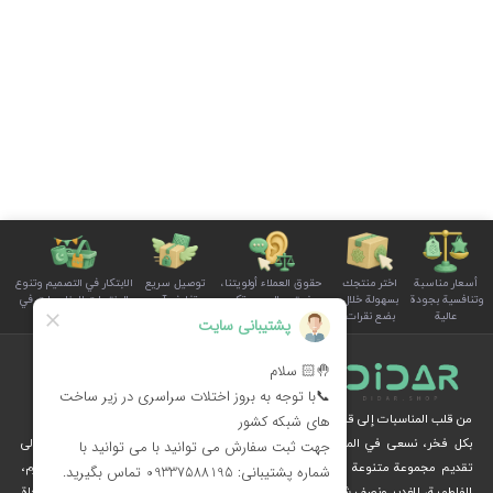
أسعار مناسبة
اختر منتجك
حقوق العملاء أولويتنا،
توصيل سريع
الابتكار في التصميم وتنوع
وتنافسية بجودة
بسهولة خلال
ونستمع إلى صوتكم
وتغليف آمن
المنتجات للمناسبات في
عالية
بضع نقرات
بوضوح واهتمام
للطلبات
سلة الأسرة
من قلب المناسبات إلى قلوب الناس
بكل فخر، نسعى في المجموعة الثقافية ديدار، من خلال الإبداع والرؤية الثقافية، إلى
تقديم مجموعة متنوعة من المنتجات الخاصة بالمناسبات الوطنية والدينية، مثل محرم،
الفاطمية، الغدير ونصف شعبان، عبر متجرنا الإلكتروني.
نُهديكم هدايا فريدة وزينة مستوحاة