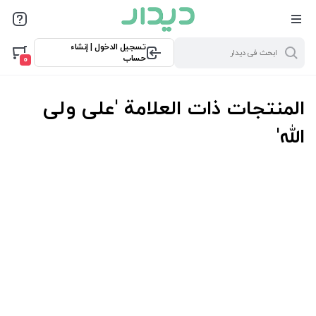
تسجيل الدخول | إنشاء
حساب
0
المنتجات ذات العلامة 'علی ولی
الله'