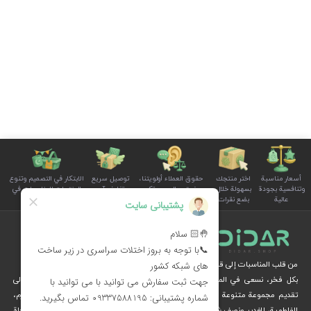
أسعار مناسبة
اختر منتجك
حقوق العملاء أولويتنا،
توصيل سريع
الابتكار في التصميم وتنوع
وتنافسية بجودة
بسهولة خلال
ونستمع إلى صوتكم
وتغليف آمن
المنتجات للمناسبات في
عالية
بضع نقرات
بوضوح واهتمام
للطلبات
سلة الأسرة
من قلب المناسبات إلى قلوب الناس
بكل فخر، نسعى في المجموعة الثقافية ديدار، من خلال الإبداع والرؤية الثقافية، إلى
تقديم مجموعة متنوعة من المنتجات الخاصة بالمناسبات الوطنية والدينية، مثل محرم،
الفاطمية، الغدير ونصف شعبان، عبر متجرنا الإلكتروني.
نُهديكم هدايا فريدة وزينة مستوحاة