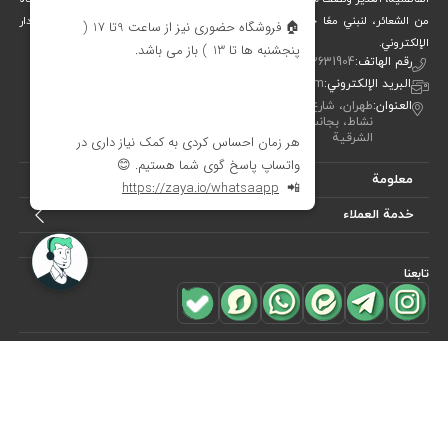
من الشعائر، لنبني معًا جسرًا جميلاً بين التقاليد والفن والحياة المعاصرة. متجر ديدار
الإلكتروني.
رقم الهاتف:
00982122631904
البريد الإلكتروني:
info[at]didareshop.com
العنوان:
طهران، شارع شريعتي، فوق قُلهَك، شارع الشهيد كلاهدوز، تقاطع
نشاط، بجانب متجر «نيكو تن بوش»، رقم 357، الطابق الأول – الجهة
الشرقية
معلومة
خدمة العملاء
تابعنا
للاشتراك في
النشرة البريدية
هل ترغب في معرفة أحدث العروض؟ فقط أدخل بريدك الإلكتروني
اشترك