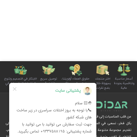
أسعار مناسبة
اختر منتجك
حقوق العملاء أولويتنا،
توصيل سريع
الابتكار في التصميم وتنوع
وتنافسية بجودة
بسهولة خلال
ونستمع إلى صوتكم
وتغليف آمن
المنتجات للمناسبات في
عالية
بضع نقرات
بوضوح واهتمام
للطلبات
سلة الأسرة
من قلب المناسبات إلى قلوب الناس
بكل فخر، نسعى في المجموعة الثقافية ديدار، من خلال الإبداع والرؤية الثقافية، إلى
تقديم مجموعة متنوعة من المنتجات الخاصة بالمناسبات الوطنية والدينية، مثل محرم،
الفاطمية، الغدير ونصف شعبان، عبر متجرنا الإلكتروني.
نُهديكم هدايا فريدة وزينة مستوحاة