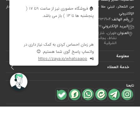
من الشعائر، لنبني معًا جسرًا جميلاً بين التقاليد والفن والحياة المعاصرة. متجر ديدار
الإلكتروني.
رقم الهاتف:
00982122631904
البريد الإلكتروني:
info[at]didareshop.com
العنوان:
طهران، شارع شريعتي، فوق قُلهَك، شارع الشهيد كلاهدوز، تقاطع
نشاط، بجانب متجر «نيكو تن بوش»، رقم 357، الطابق الأول – الجهة
الشرقية
معلومة
خدمة العملاء
تابعنا
للاشتراك في
النشرة البريدية
هل ترغب في معرفة أحدث العروض؟ فقط أدخل بريدك الإلكتروني
اشترك