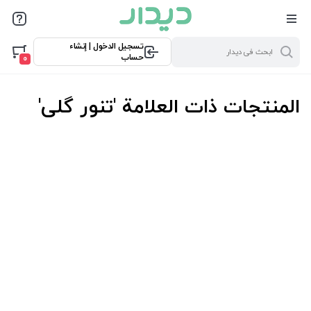
تسجيل الدخول | إنشاء
حساب
0
المنتجات ذات العلامة 'تنور گلی'