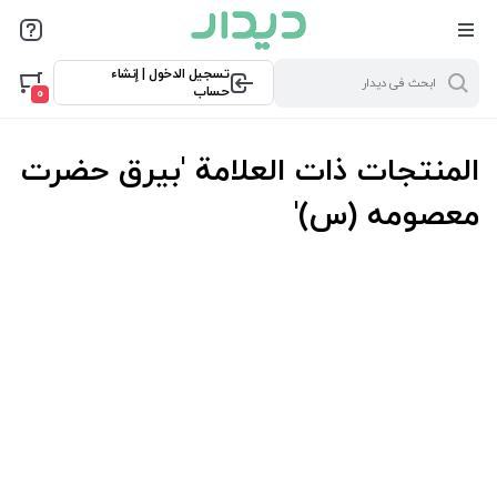
تسجيل الدخول | إنشاء
حساب
0
المنتجات ذات العلامة 'بیرق حضرت
معصومه (س)'