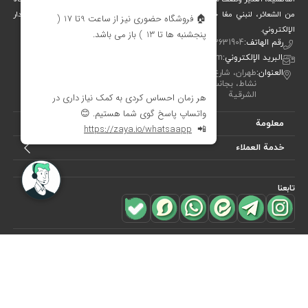
من الشعائر، لنبني معًا جسرًا جميلاً بين التقاليد والفن والحياة المعاصرة. متجر ديدار
الإلكتروني.
رقم الهاتف:
00982122631904
البريد الإلكتروني:
info[at]didareshop.com
العنوان:
طهران، شارع شريعتي، فوق قُلهَك، شارع الشهيد كلاهدوز، تقاطع
نشاط، بجانب متجر «نيكو تن بوش»، رقم 357، الطابق الأول – الجهة
الشرقية
معلومة
خدمة العملاء
تابعنا
للاشتراك في
النشرة البريدية
هل ترغب في معرفة أحدث العروض؟ فقط أدخل بريدك الإلكتروني
اشترك