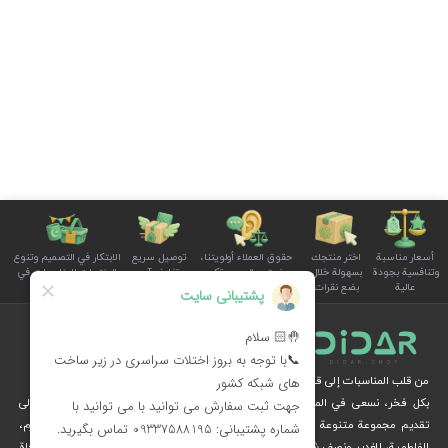
أسعار مناسبة
اختر منتجك
حقوق العملاء أولويتنا،
توصيل سريع
الابتكار في التصميم وتنوع
وتنافسية بجودة
بسهولة خلال
ونستمع إلى صوتكم
وتغليف آمن
المنتجات للمناسبات في
عالية
بضع نقرات
بوضوح واهتمام
للطلبات
سلة الأسرة
من قلب المناسبات إلى قلوب الناس
بكل فخر، نسعى في المجموعة الثقافية ديدار، من خلال الإبداع والرؤية الثقافية، إلى
تقديم مجموعة متنوعة من المنتجات الخاصة بالمناسبات الوطنية والدينية، مثل محرم،
الفاطمية، الغدير ونصف شعبان، عبر متجرنا الإلكتروني.
نُهديكم هدايا فريدة وزينة مستوحاة