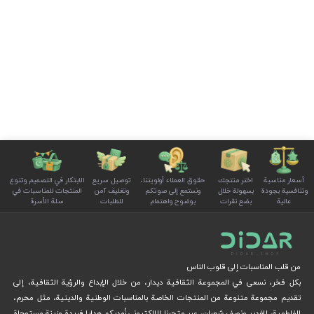
أسعار مناسبة
اختر منتجك
حقوق العملاء أولويتنا،
توصيل سريع
الابتكار في التصميم وتنوع
وتنافسية بجودة
بسهولة خلال
ونستمع إلى صوتكم
وتغليف آمن
المنتجات للمناسبات في
عالية
بضع نقرات
بوضوح واهتمام
للطلبات
سلة الأسرة
من قلب المناسبات إلى قلوب الناس
بكل فخر، نسعى في المجموعة الثقافية ديدار، من خلال الإبداع والرؤية الثقافية، إلى
تقديم مجموعة متنوعة من المنتجات الخاصة بالمناسبات الوطنية والدينية، مثل محرم،
الفاطمية، الغدير ونصف شعبان، عبر متجرنا الإلكتروني.
نُهديكم هدايا فريدة وزينة مستوحاة