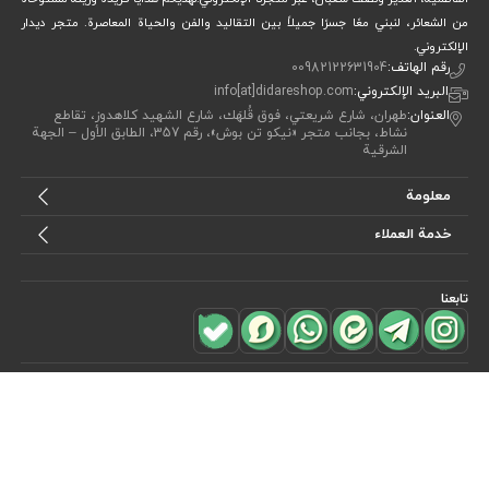
من الشعائر، لنبني معًا جسرًا جميلاً بين التقاليد والفن والحياة المعاصرة. متجر ديدار
الإلكتروني.
رقم الهاتف:
00982122631904
البريد الإلكتروني:
info[at]didareshop.com
العنوان:
طهران، شارع شريعتي، فوق قُلهَك، شارع الشهيد كلاهدوز، تقاطع
نشاط، بجانب متجر «نيكو تن بوش»، رقم 357، الطابق الأول – الجهة
الشرقية
معلومة
خدمة العملاء
تابعنا
للاشتراك في
النشرة البريدية
هل ترغب في معرفة أحدث العروض؟ فقط أدخل بريدك الإلكتروني
اشترك