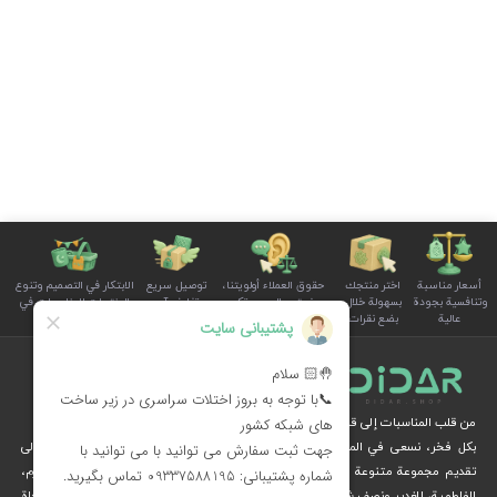
أسعار مناسبة
اختر منتجك
حقوق العملاء أولويتنا،
توصيل سريع
الابتكار في التصميم وتنوع
وتنافسية بجودة
بسهولة خلال
ونستمع إلى صوتكم
وتغليف آمن
المنتجات للمناسبات في
عالية
بضع نقرات
بوضوح واهتمام
للطلبات
سلة الأسرة
من قلب المناسبات إلى قلوب الناس
بكل فخر، نسعى في المجموعة الثقافية ديدار، من خلال الإبداع والرؤية الثقافية، إلى
تقديم مجموعة متنوعة من المنتجات الخاصة بالمناسبات الوطنية والدينية، مثل محرم،
الفاطمية، الغدير ونصف شعبان، عبر متجرنا الإلكتروني.
نُهديكم هدايا فريدة وزينة مستوحاة