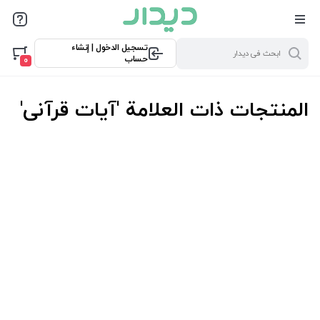
تسجيل الدخول | إنشاء
حساب
0
المنتجات ذات العلامة 'آیات قرآنی'