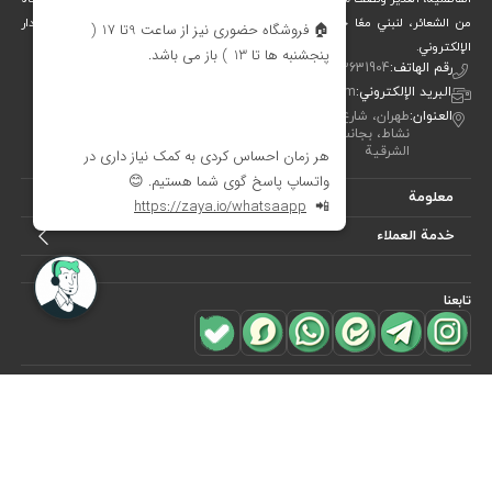
من الشعائر، لنبني معًا جسرًا جميلاً بين التقاليد والفن والحياة المعاصرة. متجر ديدار
الإلكتروني.
رقم الهاتف:
00982122631904
البريد الإلكتروني:
info[at]didareshop.com
العنوان:
طهران، شارع شريعتي، فوق قُلهَك، شارع الشهيد كلاهدوز، تقاطع
نشاط، بجانب متجر «نيكو تن بوش»، رقم 357، الطابق الأول – الجهة
الشرقية
معلومة
خدمة العملاء
تابعنا
للاشتراك في
النشرة البريدية
هل ترغب في معرفة أحدث العروض؟ فقط أدخل بريدك الإلكتروني
اشترك