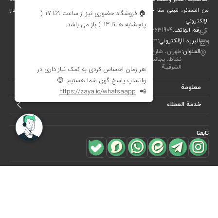
من الشعائر، لنبني معًا جسرًا جميلاً بين التقاليد والفن والحياة المعاصرة. متجر ديدار
الإلكتروني.
رقم الهاتف:
00982122631904
البريد الإلكتروني:
info[at]didareshop.com
العنوان:
طهران، شارع شريعتي، فوق قُلهَك، شارع الشهيد كلاهدوز، تقاطع
نشاط، بجانب متجر «نيكو تن بوش»، رقم 357، الطابق الأول – الجهة
الشرقية
معلومة
خدمة العملاء
تابعنا
للاشتراك في
النشرة البريدية
هل ترغب في معرفة أحدث العروض؟ فقط أدخل بريدك الإلكتروني
اشترك