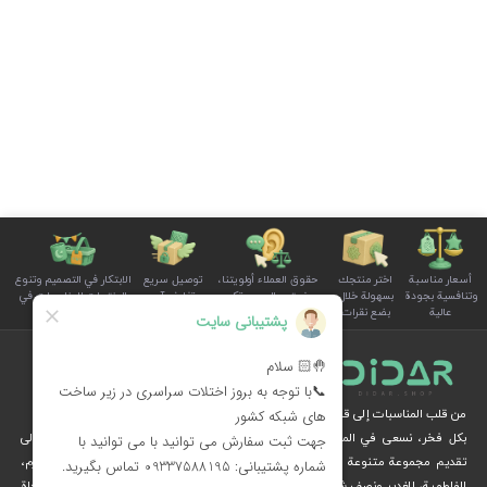
أسعار مناسبة
اختر منتجك
حقوق العملاء أولويتنا،
توصيل سريع
الابتكار في التصميم وتنوع
وتنافسية بجودة
بسهولة خلال
ونستمع إلى صوتكم
وتغليف آمن
المنتجات للمناسبات في
عالية
بضع نقرات
بوضوح واهتمام
للطلبات
سلة الأسرة
من قلب المناسبات إلى قلوب الناس
بكل فخر، نسعى في المجموعة الثقافية ديدار، من خلال الإبداع والرؤية الثقافية، إلى
تقديم مجموعة متنوعة من المنتجات الخاصة بالمناسبات الوطنية والدينية، مثل محرم،
الفاطمية، الغدير ونصف شعبان، عبر متجرنا الإلكتروني.
نُهديكم هدايا فريدة وزينة مستوحاة