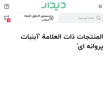
تسجيل الدخول | إنشاء
حساب
0
المنتجات ذات العلامة 'آبنبات
پروانه ای'